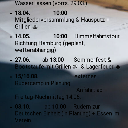
Wasser lassen (vorrs. 29.03.)
18.04. 10:00
Mitgliederversammlung & Hausputz +
Grillen 🚣
14.05. 10:00
Himmelfahrtstour
Richtung Hamburg (geplant,
wetterabhängig)
27.06.
ab
13:00
Sommerfest &
Bootstaufe mit Grillen 🍖 & Lagerfeuer 🔥
15/16.08.
externes
Rudercamp in Planung
Anfahrt ab
Freitag-Nachmittag 14.06.
03.10.
ab
10:00
Rudern zur
Deutschen Einheit (in Planung) + Essen im
Verein