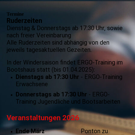
Termine
Ruderzeiten
Dienstag & Donnerstags ab 17:30 Uhr, sowie
nach freier Vereinbarung
Alle Ruderzeiten sind abhängig von den
jeweils tagesaktuellen Gezeiten.
In der Windersaison findet ERGO-Training im
Bootshaus statt (bis 01.04.2025):
Dienstags ab 17:30 Uhr
- ERGO-Training
Erwachsene
Donnerstags ab 17:30 Uhr
- ERGO-
Training Jugendliche und Bootsarbeiten
Veranstaltungen 2026
Ende März
Ponton zu