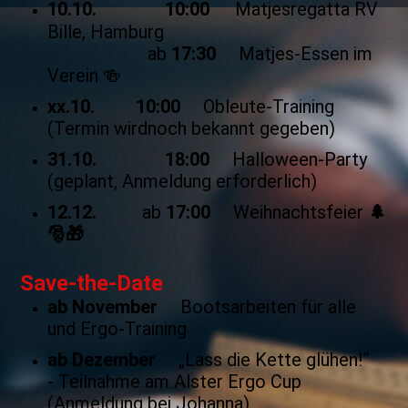
10.10. 10:00
Matjesregatta RV
Bille, Hamburg
ab
17:30
Matjes-Essen im
Verein 🍻
xx.10.
10:00
Obleute-Training
(Termin wirdnoch bekannt gegeben)
31.10. 18:00
Halloween-Party
(geplant, Anmeldung erforderlich)
12.12.
ab
17:00
Weihnachtsfeier
🌲
🎅🎁
Save-the-Dat
e
ab November
Bootsarbeiten für alle
und Ergo-Training
ab Dezember
„Lass die Kette glühen!“
- Teilnahme am Alster Ergo Cup
(Anmeldung bei Johanna)